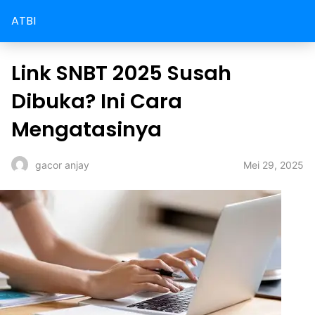
ATBI
Link SNBT 2025 Susah
Dibuka? Ini Cara
Mengatasinya
Mei 29, 2025
gacor anjay