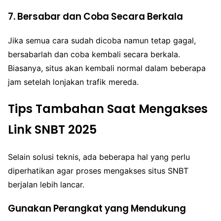
7. Bersabar dan Coba Secara Berkala
Jika semua cara sudah dicoba namun tetap gagal,
bersabarlah dan coba kembali secara berkala.
Biasanya, situs akan kembali normal dalam beberapa
jam setelah lonjakan trafik mereda.
Tips Tambahan Saat Mengakses
Link SNBT 2025
Selain solusi teknis, ada beberapa hal yang perlu
diperhatikan agar proses mengakses situs SNBT
berjalan lebih lancar.
Gunakan Perangkat yang Mendukung